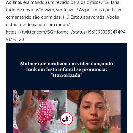
Ao final, ela mandou um recado para os críticos. “Eu faria
tudo de novo. Vão viver, ser felizes! As pessoas que ficam
comentando são oprimidas. (…) Estou apavorada. Vocês
estão me deixando com medo.”
https://twitter.com/SGInforma_/status/1661393335347494
917?s=20