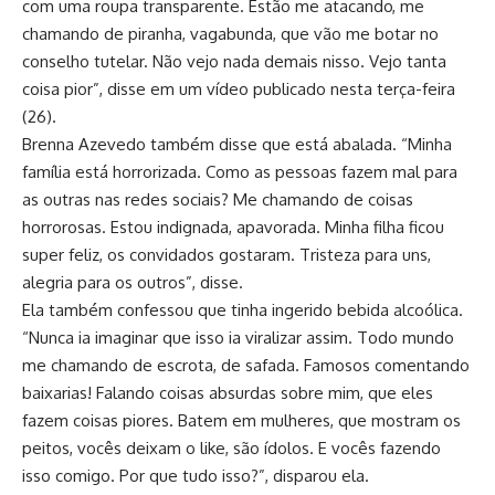
com uma roupa transparente. Estão me atacando, me
chamando de piranha, vagabunda, que vão me botar no
conselho tutelar. Não vejo nada demais nisso. Vejo tanta
coisa pior”, disse em um vídeo publicado nesta terça-feira
(26).
Brenna Azevedo também disse que está abalada. “Minha
família está horrorizada. Como as pessoas fazem mal para
as outras nas redes sociais? Me chamando de coisas
horrorosas. Estou indignada, apavorada. Minha filha ficou
super feliz, os convidados gostaram. Tristeza para uns,
alegria para os outros”, disse.
Ela também confessou que tinha ingerido bebida alcoólica.
“Nunca ia imaginar que isso ia viralizar assim. Todo mundo
me chamando de escrota, de safada. Famosos comentando
baixarias! Falando coisas absurdas sobre mim, que eles
fazem coisas piores. Batem em mulheres, que mostram os
peitos, vocês deixam o like, são ídolos. E vocês fazendo
isso comigo. Por que tudo isso?”, disparou ela.