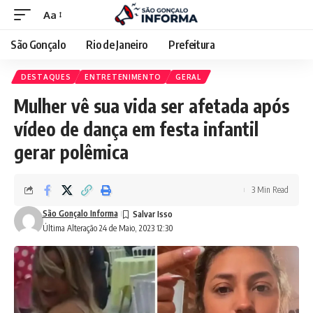
Aa
São Gonçalo
Rio de Janeiro
Prefeitura
DESTAQUES
ENTRETENIMENTO
GERAL
Mulher vê sua vida ser afetada após
vídeo de dança em festa infantil
gerar polêmica
3 Min Read
São Gonçalo Informa
Última Alteração 24 de Maio, 2023 12:30